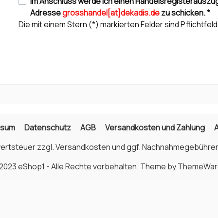
Im Anschluss werde ich einen Handelsregisterauszug
Adresse
grosshandel[at]dekadis.de
zu schicken. *
Die mit einem Stern (*) markierten Felder sind Pflichtfeld
ssum
Datenschutz
AGB
Versandkosten und Zahlung
wertsteuer zzgl.
Versandkosten
und ggf. Nachnahmegebühren
2023 eShop1 - Alle Rechte vorbehalten. Theme by
ThemeWar