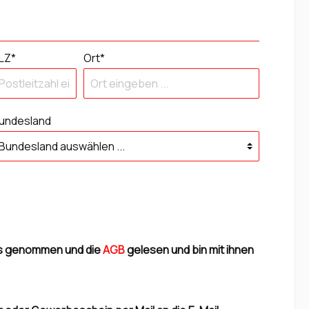
LZ*
Ort*
undesland
is genommen und die
AGB
gelesen und bin mit ihnen